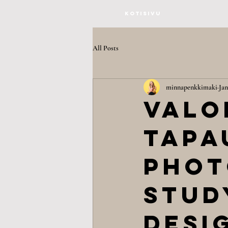
Kotisivu
All Posts
minnapenkkimaki
Jan
Valo
tapa
Phot
Stud
Desi