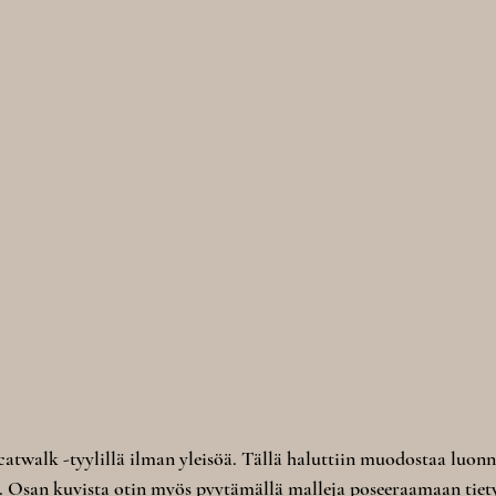
catwalk -tyylillä ilman yleisöä. Tällä haluttiin muodostaa luonno
. Osan kuvista otin myös pyytämällä malleja poseeraamaan tiety