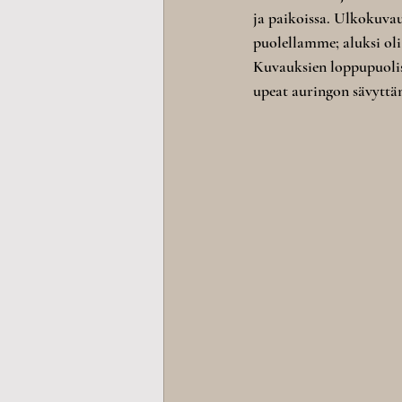
ja paikoissa. Ulkokuvauk
puolellamme; aluksi oli 
Kuvauksien loppupuolisk
upeat auringon sävyttä