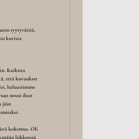
uten tyytyväisiä, 
in kuvista 
n. Kaikista 
ä, että kuvaukset 
Hei, haluaisimme 
vuus nousi ihan 
 jäin 
unniaksi.
tävä kokemus. Oli 
äymään liikkeessä 