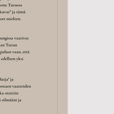
kkona Turussa 
kuvat" ja tämä 
eet mieleen. 
ungissa vaativat 
aan Turun 
npahan vaan, että 
edelleen yksi 
ija" ja 
rostaen vaatteiden 
a otettiin 
 silmääni ja 