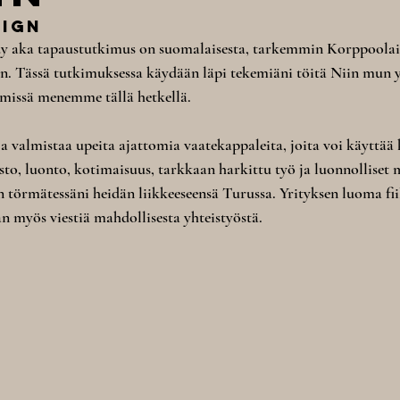
sign
 aka tapaustutkimus on suomalaisesta, tarkemmin Korppoolaise
n. Tässä tutkimuksessa käydään läpi tekemiäni töitä Niin mun y
a missä menemme tällä hetkellä.
a valmistaa upeita ajattomia vaatekappaleita, joita voi käyttää 
to, luonto, kotimaisuus, tarkkaan harkittu työ ja luonnolliset ma
 törmätessäni heidän liikkeeseensä Turussa. Yrityksen luoma fiil
n myös viestiä mahdollisesta yhteistyöstä. 