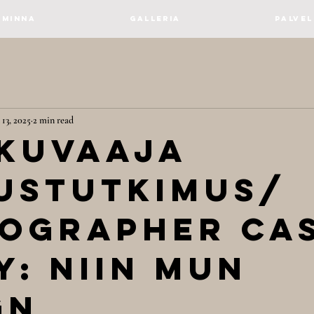
Minna
Galleria
PALVEL
 13, 2025
2 min read
kuvaaja
ustutkimus/
ographer Ca
y: Niin Mun
gn