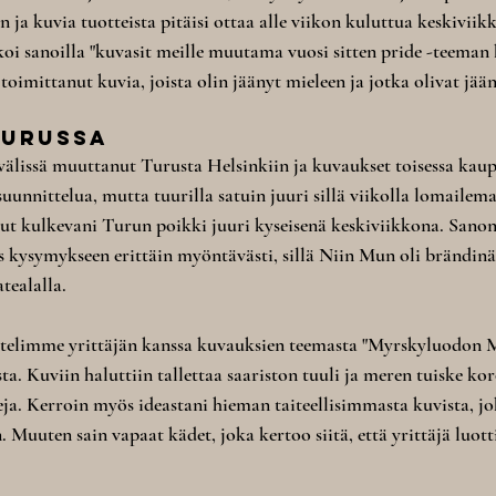
n ja kuvia tuotteista pitäisi ottaa alle viikon kuluttua keskivii
lkoi sanoilla "kuvasit meille muutama vuosi sitten pride -teeman 
 toimittanut kuvia, joista olin jäänyt mieleen ja jotka olivat jään
Turussa
välissä muuttanut Turusta Helsinkiin ja kuvaukset toisessa kaup
nnittelua, mutta tuurilla satuin juuri sillä viikolla lomailem
llut kulkevani Turun poikki juuri kyseisenä keskiviikkona. Sano
is kysymykseen erittäin myöntävästi, sillä Niin Mun oli brändinä 
tealalla. 
ttelimme yrittäjän kanssa kuvauksien teemasta "Myrskyluodon Ma
a. Kuviin haluttiin tallettaa saariston tuuli ja meren tuiske ko
ja. Kerroin myös ideastani hieman taiteellisimmasta kuvista, jok
 Muuten sain vapaat kädet, joka kertoo siitä, että yrittäjä luotti