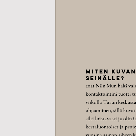
Miten kuvani
seinälle?
2021 Niin Mun haki val
kontaktointini tuotti tu
viikolla Turun keskusta
ohjaaminen, sillä kuvat
silti loistavasti ja oli
kertaluontoiset ja proj
vuosina saman aiheen k