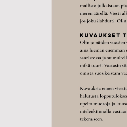
mallisto julkaistaan pia
meren äärellä. Viesti a
jos joku ilahdutti. Olin
kuvaukset 
Olin jo näiden vuosien 
aina hieman enemmän suu
saaristossa ja suunnite
mikä tuuri! Vastasin si
omista suosikeistani vaa
Kuvauksia ennen viesti
halutusta lopputuloksest
upeita muotoja ja kuose
mielenkiinnolla vastaan.
tekemiseen.