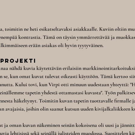
, toimitin ne heti esikatseltavaksi asiakkaalle. Kuviin oltiin mu
ienempää kontrastia. Tämä on täysin ymmärrettävää ja muokkas
kimmäiseen erään asiakas oli hyvin tyytyväinen.
 projekti
naa nähdä kuvia käytettävän erilaisiin markkinointitarkoituksii
on se, kun omat kuvat tulevat oikeasti käyttöön. Tämä kertoo siit
tunutta. Kului tovi, kun Virpi otti minuun uudestaan yhteyttä: "
seinällemme tapetin yhdestä ottamastasi kuvasta". Työn palkitse
onnesta häkeltynyt. Toimitin kuvan tapetin tuottavalle firmalle ja
n avajaisia, joihin olin saanut kutsun uuden kivijalkaliikkeen k
vat ja oman kuvan näkeminen seinän kokoisena oli uusi ja jännit
via lehtisissä sekä seinällä julisteiden muodossa. Suosittelen k