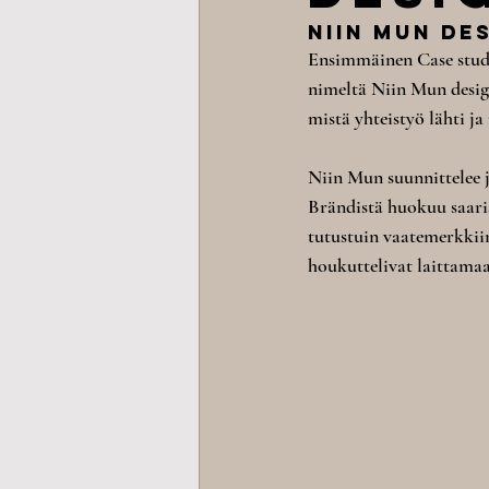
Niin Mun de
Ensimmäinen Case study
nimeltä Niin Mun desig
mistä yhteistyö lähti j
Niin Mun suunnittelee j
Brändistä huokuu saaris
tutustuin vaatemerkkiin
houkuttelivat laittamaa