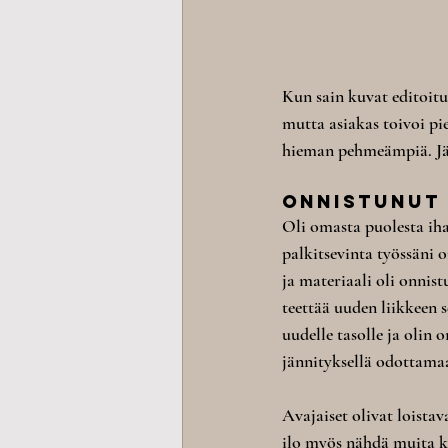
Kun sain kuvat editoitua
mutta asiakas toivoi p
hieman pehmeämpiä. Jäl
onnistunut
Oli omasta puolesta iha
palkitsevinta työssäni 
ja materiaali oli onnis
teettää uuden liikkeen 
uudelle tasolle ja olin 
jännityksellä odottamaa
Avajaiset olivat loista
ilo myös nähdä muita ku