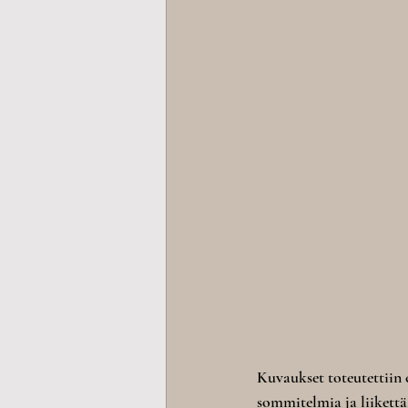
Kuvaukset toteutettiin 
sommitelmia ja liikettä