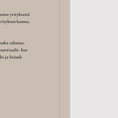
sta yrityksestä 
rityksen kanssa, 
kuka tahansa. 
teriaalit. Itse 
is ja brändi 