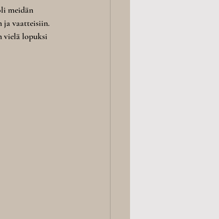
oli meidän 
ja vaatteisiin. 
 vielä lopuksi 