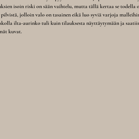
sien isoin riski on sään vaihtelu, mutta tällä kertaa se todella 
pilvistä, jolloin valo on tasainen eikä luo syviä varjoja malleihin 
olla ilta-aurinko tuli kuin tilauksesta näyttäytymään ja saatiin
mät kuvat.