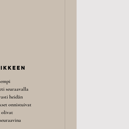
iikkeen 
jempi 
ti seuraavalla 
asti heidän 
kset onnistuivat 
 olivat 
seuraavina 