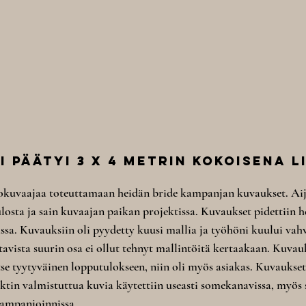
 päätyi 3 x 4 metrin kokoisena l
okuvaajaa toteuttamaan heidän bride kampanjan kuvaukset. Ai
losta ja sain kuvaajan paikan projektissa. Kuvaukset pidettiin he
ssa. Kuvauksiin oli pyydetty kuusi mallia ja työhöni kuului vahv
tavista suurin osa ei ollut tehnyt mallintöitä kertaakaan. Kuvau
n itse tyytyväinen lopputulokseen, niin oli myös asiakas. Kuvaukset
ektin valmistuttua kuvia käytettiin useasti somekanavissa, myös 
ampanjoinnissa.