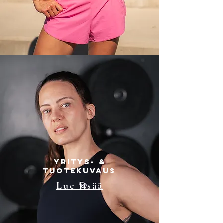
Yritys- &
tuotekuvaus
Lue lisää