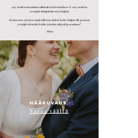
2017 vuodesta kuvauksia rakkaudesta harrastukseen & 2023 vuodesta
eteenpäin kokopäiväisenä yrittäjänä.
Parasta mun työssä on saada tallentaa tärkeät hetket hääpareille ja auttaa
yrittäjiä tekemään heidän työstään näkyvää ja arvokasta."
-Minna
Hääkuvaus
Varaa täältä