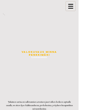
VALOKUVAUS MINNA
PENKKIMÄKI
@JOKAPAIKANMINNA
"Jokainen tarina on tallettamisen arvoinen juuri siihen hetkeen sopivalla
tavalla, on sitten kyse hääkuvauksesta, perhekuvista, yrityksen kuvapankista
tai tuotekuvista.