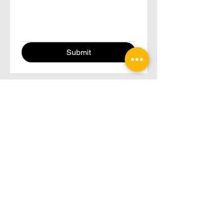
Submit
Valokuvaaja
Minna Penkkimäki
Kuvaan ihmisiä, yrityksiä ja hetkiä, joilla on merkitys.
Tyylini on sekoitus vintagekohinaa ja editorial tyylistä
leikkisyyttä. Kuvat ovat ajattomia ja selkeitä. Haluan, että
kuvaustilanne tuntuu rennolta ja että lopputuloksena
syntyy kuvia, jotka kertovat aidon tarinan, olipa kyse
tärkeästä juhlapäivästä, henkilöbrändistä tai yrityksen
visuaalisesta ilmeestä. Teen työni pieteetillä, mutta
tehokkaasti.