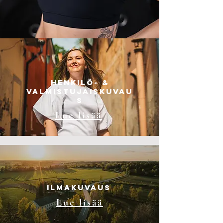
henkilö- &
valmistujaiskuvau
s
Lue lisää
ilmakuvaus
Lue lisää